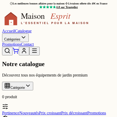
Les meilleures bonnes affaires pour la maison
|
Livraison offerte dès 49€ en France
4.8
sur Trustpilot
Accueil
Catalogue
Catégories
Promotions
Contact
Notre catalogue
Découvrez tous nos équipements de jardin premium
Catégorie
0
produit
Pertinence
Nouveautés
Prix croissant
Prix décroissant
Promotions