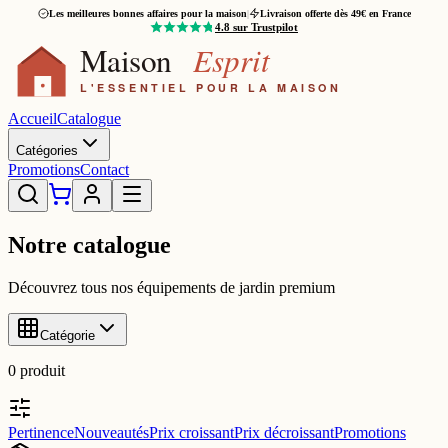
Les meilleures bonnes affaires pour la maison
|
Livraison offerte dès 49€ en France
4.8
sur Trustpilot
Accueil
Catalogue
Catégories
Promotions
Contact
Notre catalogue
Découvrez tous nos équipements de jardin premium
Catégorie
0
produit
Pertinence
Nouveautés
Prix croissant
Prix décroissant
Promotions