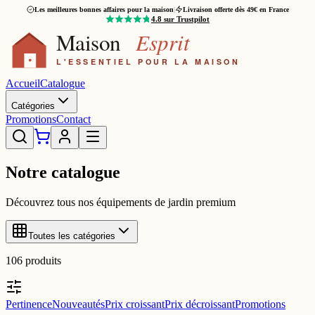
Les meilleures bonnes affaires pour la maison
|
Livraison offerte dès 49€ en France
4.8
sur Trustpilot
Accueil
Catalogue
Catégories
Promotions
Contact
Notre catalogue
Découvrez tous nos équipements de jardin premium
Toutes les catégories
106
produits
Pertinence
Nouveautés
Prix croissant
Prix décroissant
Promotions