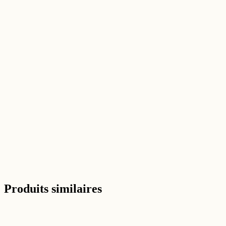
Avis verifie Trustpilot
S
Sophie M.
Toulouse ·
il y a 2 semaines
Commande simple, livraison suivie, produit conforme. Le montag
était facile grâce à la notice détaillée. Je suis cliente fidèle
maintenant. 5 étoiles méritées.
Avis verifie Trustpilot
Voir tous les avis sur Trustpilot →
Produits similaires