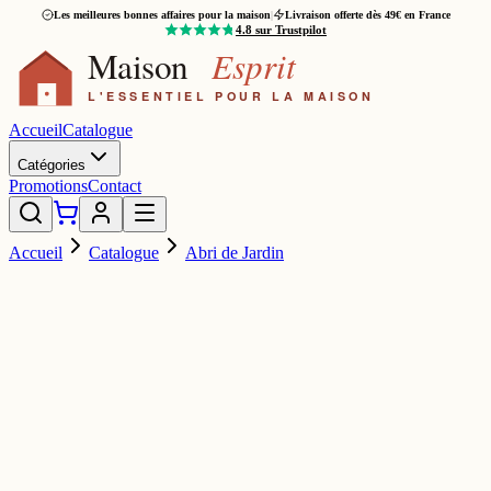
Les meilleures bonnes affaires pour la maison
|
Livraison offerte dès 49€ en France
4.8
sur Trustpilot
Accueil
Catalogue
Catégories
Promotions
Contact
Accueil
Catalogue
Abri de Jardin
ROMO
389,00 €
880,00 €
-
56
%