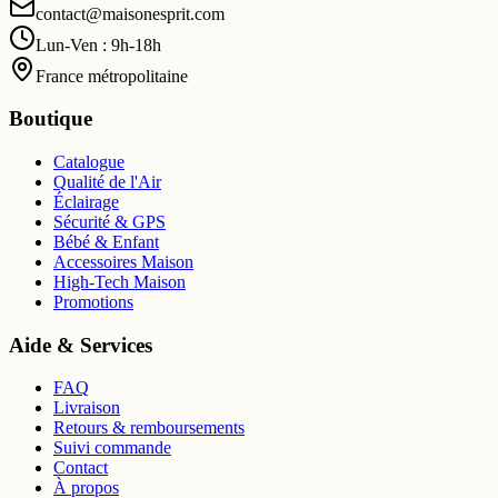
contact@maisonesprit.com
Lun-Ven : 9h-18h
France métropolitaine
Boutique
Catalogue
Qualité de l'Air
Éclairage
Sécurité & GPS
Bébé & Enfant
Accessoires Maison
High-Tech Maison
Promotions
Aide & Services
FAQ
Livraison
Retours & remboursements
Suivi commande
Contact
À propos