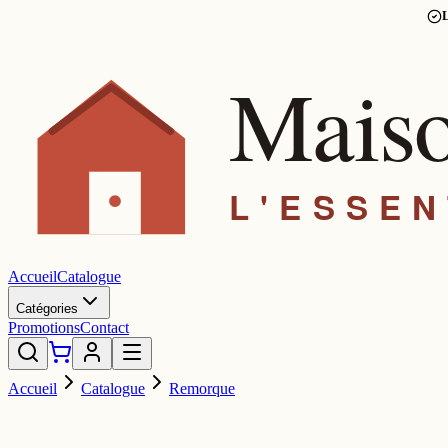
L
Accueil
Catalogue
Catégories
Promotions
Contact
Accueil
Catalogue
Remorque
ROMO