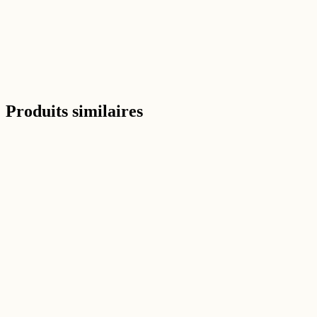
Double essieu, stabilité au top même chargée à bloc. J'ai transport
Avis verifie Trustpilot
Voir tous les avis sur Trustpilot →
Produits similaires
-
31
%
Aperçu rapide
Remorque
REMORQUE 193 PREMIUM AVEC 5 ACCESSOIR
(
20
)
819,00 €
1 179,00 €