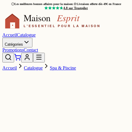
Les meilleures bonnes affaires pour la maison
|
Livraison offerte dès 49€ en France
4.8
sur Trustpilot
Accueil
Catalogue
Catégories
Promotions
Contact
Accueil
Catalogue
Spa & Piscine
ROMO
199,00 €
499,00 €
-
60
%