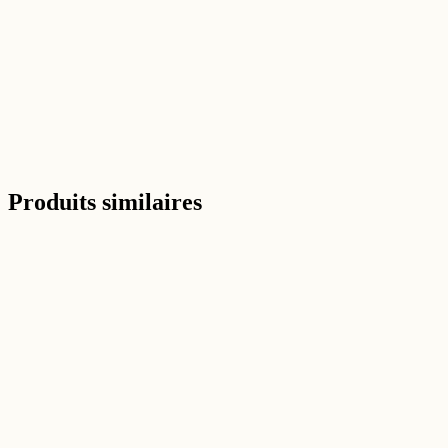
Grenoble ·
il y a 10 jours
Troisième Kärcher que j'achète, cette fois chez Maison Esprit. Prix
Avis verifie Trustpilot
Voir tous les avis sur Trustpilot →
Produits similaires
Aperçu rapide
Nettoyeur Haute Pression
KARCHER - Nettoyeur haute pression KARCHER K4 P
(
20
)