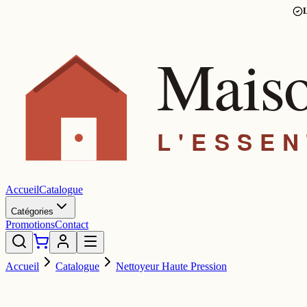
L
Accueil
Catalogue
Catégories
Promotions
Contact
Accueil
Catalogue
Nettoyeur Haute Pression
ROMO