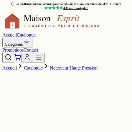
Les meilleures bonnes affaires pour la maison
|
Livraison offerte dès 49€ en France
4.8
sur Trustpilot
Accueil
Catalogue
Catégories
Promotions
Contact
Accueil
Catalogue
Nettoyeur Haute Pression
ROMO