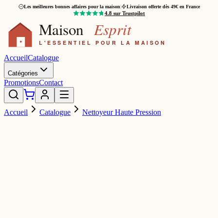
Les meilleures bonnes affaires pour la maison
|
Livraison offerte dès 49€ en France
4.8
sur Trustpilot
Accueil
Catalogue
Catégories
Promotions
Contact
Accueil
Catalogue
Nettoyeur Haute Pression
ROMO