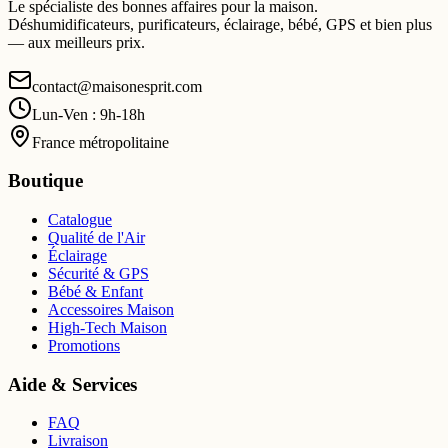
Le spécialiste des bonnes affaires pour la maison.
Déshumidificateurs, purificateurs, éclairage, bébé, GPS et bien plus
— aux meilleurs prix.
contact@maisonesprit.com
Lun-Ven : 9h-18h
France métropolitaine
Boutique
Catalogue
Qualité de l'Air
Éclairage
Sécurité & GPS
Bébé & Enfant
Accessoires Maison
High-Tech Maison
Promotions
Aide & Services
FAQ
Livraison