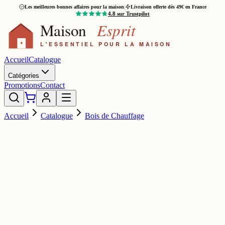
Les meilleures bonnes affaires pour la maison
|
Livraison offerte dès 49€ en France
4.8
sur Trustpilot
Accueil
Catalogue
Catégories
Promotions
Contact
Accueil
Catalogue
Bois de Chauffage
ROMO
109,00 €
140,00 €
-
22
%