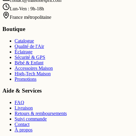
contact@maisonesprit.com
Lun-Ven : 9h-18h
France métropolitaine
Boutique
Catalogue
Qualité de l'Air
Éclairage
Sécurité & GPS
Bébé & Enfant
Accessoires Maison
High-Tech Maison
Promotions
Aide & Services
FAQ
Livraison
Retours & remboursements
Suivi commande
Contact
À propos